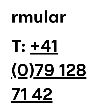
rmular
​T:
+41
(0)79 128
71 42