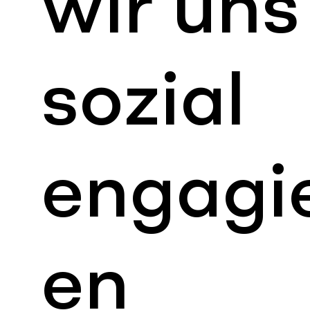
wir uns
sozial
engagi
en