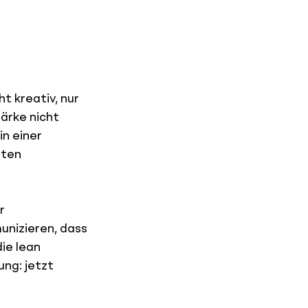
t kreativ, nur 
ärke nicht 
n einer 
ten 
r 
nizieren, dass 
ie lean 
ng: jetzt 