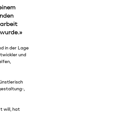
 einem 
unden 
arbeit 
 wurde.»
d in der Lage 
twickler und 
lfen, 
nstlerisch 
estaltung-, 
 will, hat 