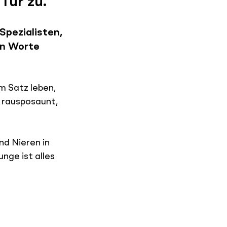
Tür zu.
pezialisten, 
in Worte 
 Satz leben, 
 rausposaunt, 
d Nieren in 
nge ist alles 