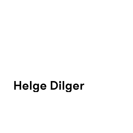
Helge Dilger
Branding, Marketing, Geschäftsführung
+41 79 128 71 42
hd@thenextlevel.ch